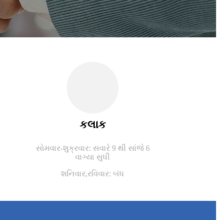
કલાક
સોમવાર-શુક્રવાર: સવારે 9 થી સાંજે 6
વાગ્યા સુધી
શનિવાર,
રવિવાર: બંધ