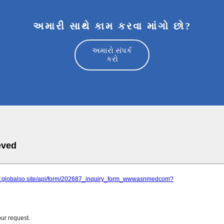
અમારી સાથે કામ કરવા માંગો છો?
અમારો સંપર્ક
કરો