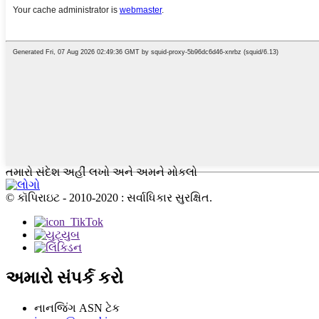
તમારો સંદેશ અહીં લખો અને અમને મોકલો
© કૉપિરાઇટ - 2010-2020 : સર્વાધિકાર સુરક્ષિત.
અમારો સંપર્ક કરો
નાનજિંગ ASN ટેક