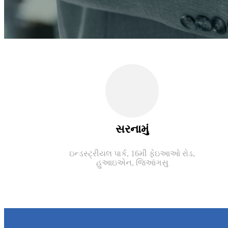
સરનામું
ઇન્ડસ્ટ્રીયલ પાર્ક, 16મી ફેઇઆઓ રોડ,
હુઆઇએન, જિઆંગસુ