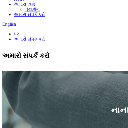
અમારા વિશે
પ્રદર્શન
અમારો સંપર્ક કરો
English
ઘર
અમારો સંપર્ક કરો
અમારો સંપર્ક કરો
નાન