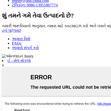
jeremy@asn-china.com
ટેલિફોન: 0086-13951867774
શું તમને ગમે તેવા ઉત્પાદનો છે?
તમારી જરૂરિયાતો અનુસાર, તમારા માટે કસ્ટમાઇઝ કરો અને તમને વધુ 
હવે પૂછપરછ
અમારા વિશે
FAQs
અમારો સંપર્ક કરો
ઈ - મેલ મોકલો
x