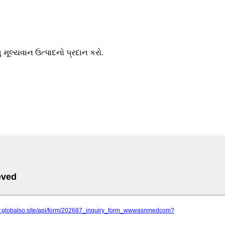
મૂલ્યવાન ઉત્પાદનો પ્રદાન કરો.