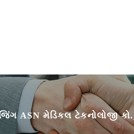
જિંગ ASN મેડિકલ ટેકનોલોજી કો.,