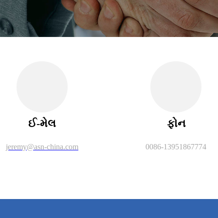
ઈ-મેલ
ફોન
jeremy@asn-china.com
0086-13951867774