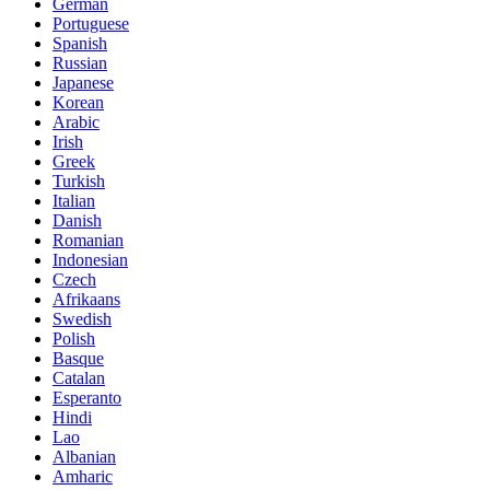
German
Portuguese
Spanish
Russian
Japanese
Korean
Arabic
Irish
Greek
Turkish
Italian
Danish
Romanian
Indonesian
Czech
Afrikaans
Swedish
Polish
Basque
Catalan
Esperanto
Hindi
Lao
Albanian
Amharic