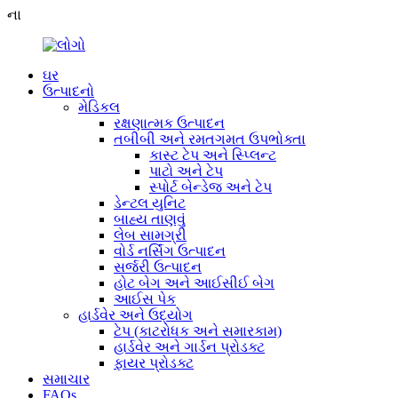
ના
ઘર
ઉત્પાદનો
મેડિકલ
રક્ષણાત્મક ઉત્પાદન
તબીબી અને રમતગમત ઉપભોક્તા
કાસ્ટ ટેપ અને સ્પ્લિન્ટ
પાટો અને ટેપ
સ્પોર્ટ બેન્ડેજ અને ટેપ
ડેન્ટલ યુનિટ
બાહ્ય તાણવું
લેબ સામગ્રી
વોર્ડ નર્સિંગ ઉત્પાદન
સર્જરી ઉત્પાદન
હોટ બેગ અને આઈસીઈ બેગ
આઈસ પેક
હાર્ડવેર અને ઉદ્યોગ
ટેપ (કાટરોધક અને સમારકામ)
હાર્ડવેર અને ગાર્ડન પ્રોડક્ટ
ફાયર પ્રોડક્ટ
સમાચાર
FAQs