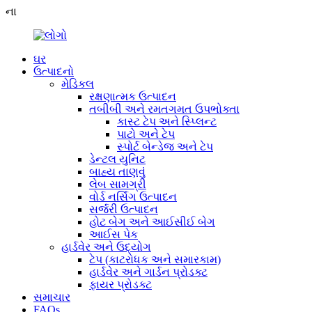
ના
ઘર
ઉત્પાદનો
મેડિકલ
રક્ષણાત્મક ઉત્પાદન
તબીબી અને રમતગમત ઉપભોક્તા
કાસ્ટ ટેપ અને સ્પ્લિન્ટ
પાટો અને ટેપ
સ્પોર્ટ બેન્ડેજ અને ટેપ
ડેન્ટલ યુનિટ
બાહ્ય તાણવું
લેબ સામગ્રી
વોર્ડ નર્સિંગ ઉત્પાદન
સર્જરી ઉત્પાદન
હોટ બેગ અને આઈસીઈ બેગ
આઈસ પેક
હાર્ડવેર અને ઉદ્યોગ
ટેપ (કાટરોધક અને સમારકામ)
હાર્ડવેર અને ગાર્ડન પ્રોડક્ટ
ફાયર પ્રોડક્ટ
સમાચાર
FAQs