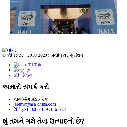
© કૉપિરાઇટ - 2010-2020 : સર્વાધિકાર સુરક્ષિત.
અમારો સંપર્ક કરો
નાનજિંગ ASN ટેક
jeremy@asn-china.com
ટેલિફોન: 0086-13951867774
શું તમને ગમે તેવા ઉત્પાદનો છે?