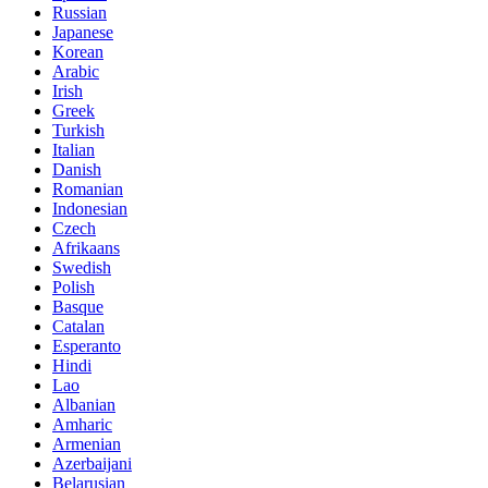
Russian
Japanese
Korean
Arabic
Irish
Greek
Turkish
Italian
Danish
Romanian
Indonesian
Czech
Afrikaans
Swedish
Polish
Basque
Catalan
Esperanto
Hindi
Lao
Albanian
Amharic
Armenian
Azerbaijani
Belarusian