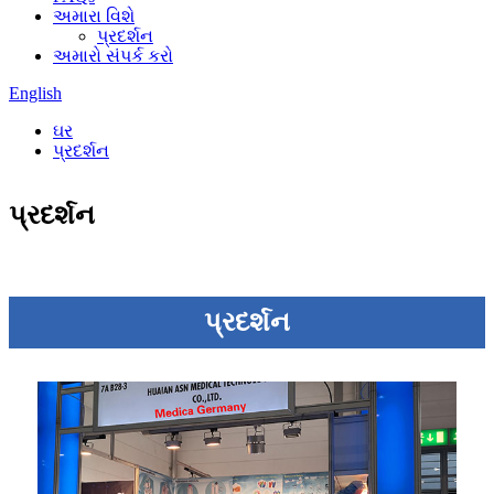
અમારા વિશે
પ્રદર્શન
અમારો સંપર્ક કરો
English
ઘર
પ્રદર્શન
પ્રદર્શન
પ્રદર્શન