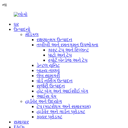
ના
ઘર
ઉત્પાદનો
મેડિકલ
રક્ષણાત્મક ઉત્પાદન
તબીબી અને રમતગમત ઉપભોક્તા
કાસ્ટ ટેપ અને સ્પ્લિન્ટ
પાટો અને ટેપ
સ્પોર્ટ બેન્ડેજ અને ટેપ
ડેન્ટલ યુનિટ
બાહ્ય તાણવું
લેબ સામગ્રી
વોર્ડ નર્સિંગ ઉત્પાદન
સર્જરી ઉત્પાદન
હોટ બેગ અને આઈસીઈ બેગ
આઈસ પેક
હાર્ડવેર અને ઉદ્યોગ
ટેપ (કાટરોધક અને સમારકામ)
હાર્ડવેર અને ગાર્ડન પ્રોડક્ટ
ફાયર પ્રોડક્ટ
સમાચાર
FAQs