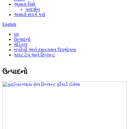
અમારા વિશે
પ્રદર્શન
અમારો સંપર્ક કરો
English
ઘર
ઉત્પાદનો
મેડિકલ
તબીબી અને રમતગમત ઉપભોક્તા
કાસ્ટ ટેપ અને સ્પ્લિન્ટ
ઉત્પાદનો