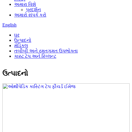
અમારા વિશે
પ્રદર્શન
અમારો સંપર્ક કરો
English
ઘર
ઉત્પાદનો
મેડિકલ
તબીબી અને રમતગમત ઉપભોક્તા
કાસ્ટ ટેપ અને સ્પ્લિન્ટ
ઉત્પાદનો