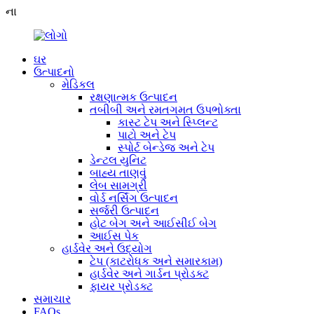
ના
ઘર
ઉત્પાદનો
મેડિકલ
રક્ષણાત્મક ઉત્પાદન
તબીબી અને રમતગમત ઉપભોક્તા
કાસ્ટ ટેપ અને સ્પ્લિન્ટ
પાટો અને ટેપ
સ્પોર્ટ બેન્ડેજ અને ટેપ
ડેન્ટલ યુનિટ
બાહ્ય તાણવું
લેબ સામગ્રી
વોર્ડ નર્સિંગ ઉત્પાદન
સર્જરી ઉત્પાદન
હોટ બેગ અને આઈસીઈ બેગ
આઈસ પેક
હાર્ડવેર અને ઉદ્યોગ
ટેપ (કાટરોધક અને સમારકામ)
હાર્ડવેર અને ગાર્ડન પ્રોડક્ટ
ફાયર પ્રોડક્ટ
સમાચાર
FAQs