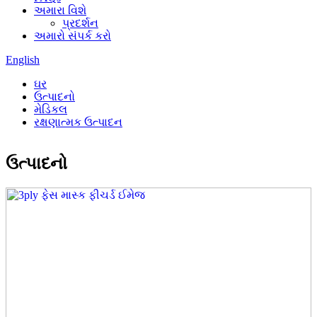
અમારા વિશે
પ્રદર્શન
અમારો સંપર્ક કરો
English
ઘર
ઉત્પાદનો
મેડિકલ
રક્ષણાત્મક ઉત્પાદન
ઉત્પાદનો