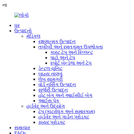
ના
ઘર
ઉત્પાદનો
મેડિકલ
રક્ષણાત્મક ઉત્પાદન
તબીબી અને રમતગમત ઉપભોક્તા
કાસ્ટ ટેપ અને સ્પ્લિન્ટ
પાટો અને ટેપ
સ્પોર્ટ બેન્ડેજ અને ટેપ
ડેન્ટલ યુનિટ
બાહ્ય તાણવું
લેબ સામગ્રી
વોર્ડ નર્સિંગ ઉત્પાદન
સર્જરી ઉત્પાદન
હોટ બેગ અને આઈસીઈ બેગ
આઈસ પેક
હાર્ડવેર અને ઉદ્યોગ
ટેપ (કાટરોધક અને સમારકામ)
હાર્ડવેર અને ગાર્ડન પ્રોડક્ટ
ફાયર પ્રોડક્ટ
સમાચાર
FAQs