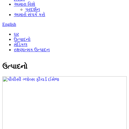
અમારા વિશે
પ્રદર્શન
અમારો સંપર્ક કરો
English
ઘર
ઉત્પાદનો
મેડિકલ
રક્ષણાત્મક ઉત્પાદન
ઉત્પાદનો