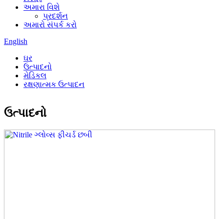
અમારા વિશે
પ્રદર્શન
અમારો સંપર્ક કરો
English
ઘર
ઉત્પાદનો
મેડિકલ
રક્ષણાત્મક ઉત્પાદન
ઉત્પાદનો