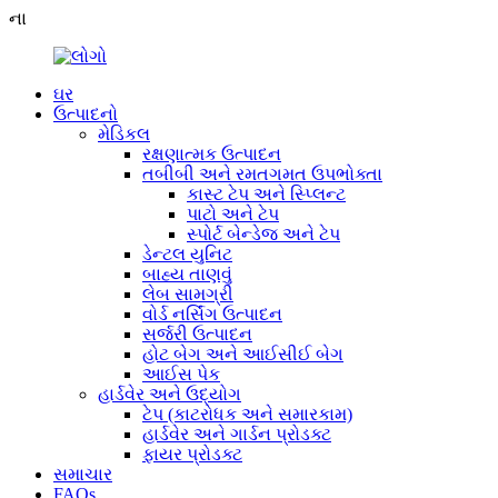
ના
ઘર
ઉત્પાદનો
મેડિકલ
રક્ષણાત્મક ઉત્પાદન
તબીબી અને રમતગમત ઉપભોક્તા
કાસ્ટ ટેપ અને સ્પ્લિન્ટ
પાટો અને ટેપ
સ્પોર્ટ બેન્ડેજ અને ટેપ
ડેન્ટલ યુનિટ
બાહ્ય તાણવું
લેબ સામગ્રી
વોર્ડ નર્સિંગ ઉત્પાદન
સર્જરી ઉત્પાદન
હોટ બેગ અને આઈસીઈ બેગ
આઈસ પેક
હાર્ડવેર અને ઉદ્યોગ
ટેપ (કાટરોધક અને સમારકામ)
હાર્ડવેર અને ગાર્ડન પ્રોડક્ટ
ફાયર પ્રોડક્ટ
સમાચાર
FAQs